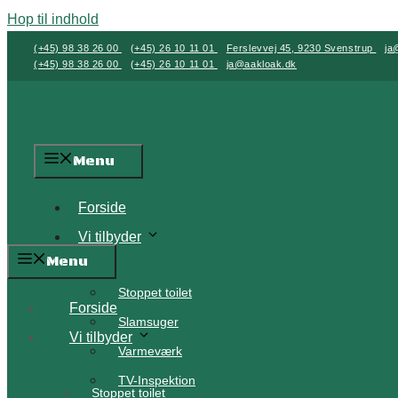
Hop til indhold
(+45) 98 38 26 00
(+45) 26 10 11 01
Ferslevvej 45, 9230 Svenstrup
ja
(+45) 98 38 26 00
(+45) 26 10 11 01
ja@aakloak.dk
Menu
Forside
Vi tilbyder
Menu
Stoppet toilet
Forside
Slamsuger
Vi tilbyder
Varmeværk
TV-Inspektion
Stoppet toilet