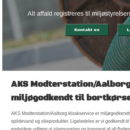
Alt affald registreres til miljøstyrels
Kontakt os
L
​AKS Modterstation/Aalborg
miljøgodkendt til bortkørs
​AKS Modterstation/Aalborg kloakservice er miljøgodkendt t
spildevand og olieprodukter. Ligeledeles er vi godkendt ti
endvidere udfører vi slamsugning og transport af alt flyden