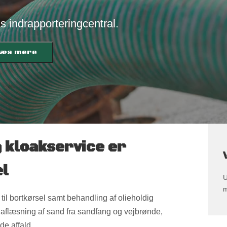
ens indrapporteringcentral.
æs mere
 kloakservice er
el
U
m
il bortkørsel samt behandling af olieholdig
l aflæsning af sand fra sandfang og vejbrønde,
de affald.