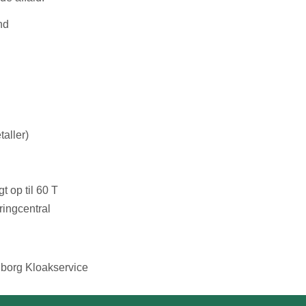
nd
taller)
t op til 60 T
eringcentral
alborg Kloakservice