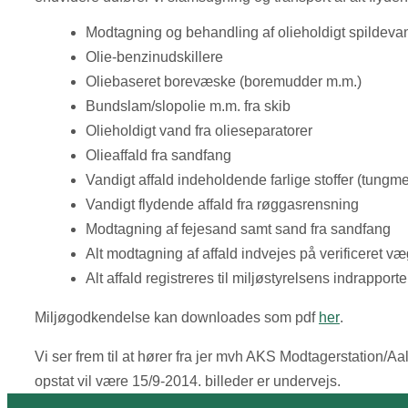
Modtagning og behandling af olieholdigt spildeva
Olie-benzinudskillere
Oliebaseret borevæske (boremudder m.m.)
Bundslam/slopolie m.m. fra skib
​Olieholdigt vand fra olieseparatorer
Olieaffald fra sandfang
Vandigt affald indeholdende farlige stoffer (tungme
Vandigt flydende affald fra røggasrensning
Modtagning af fejesand samt sand fra sandfang
Alt modtagning af affald indvejes på verificeret væg
Alt affald registreres til miljøstyrelsens indrapport
​Miljøgodkendelse kan downloades som pdf
her
.
Vi ser frem til at hører fra jer mvh AKS Modtagerstation/A
opstat vil være 15/9-2014. billeder er undervejs.