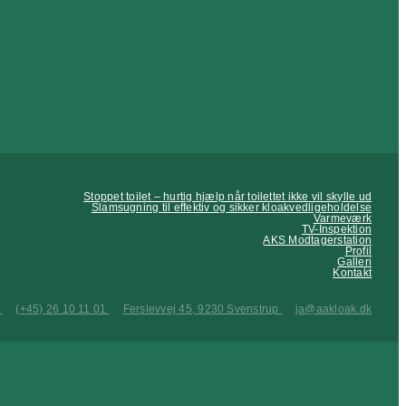
Stoppet toilet – hurtig hjælp når toilettet ikke vil skylle ud
Slamsugning til effektiv og sikker kloakvedligeholdelse
Varmeværk
TV-Inspektion
AKS Modtagerstation
Profil
Galleri
Kontakt
0
(+45) 26 10 11 01
Ferslevvej 45, 9230 Svenstrup
ja@aakloak.dk